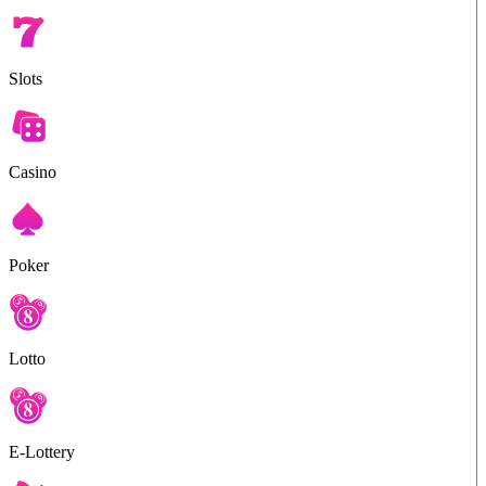
Slots
Casino
Poker
Lotto
E-Lottery