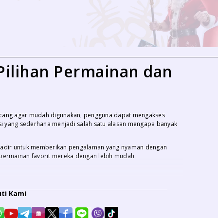
Pilihan Permainan dan
ancang agar mudah digunakan, pengguna dapat mengakses
si yang sederhana menjadi salah satu alasan mengapa banyak
ET hadir untuk memberikan pengalaman yang nyaman dengan
permainan favorit mereka dengan lebih mudah.
uti Kami
man pengguna yang optimal melalui berbagai fitur yang
una berpengalaman.