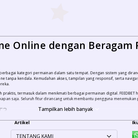
me Online dengan Beragam 
berbagai kategori permainan dalam satu tempat. Dengan sistem yang dir
e tanpa kendala. Kemudahan akses, tampilan yang responsif, serta naviga
reka.
ih praktis, termasuk dalam menikmati berbagai permainan digital. FEEDB
 kapan saja. Seluruh fitur dirancang untuk membantu pengguna menemukan 
T?
Tampilkan lebih banyak
Artikel
Ik
an akses menjadi faktor penting. FEEDBET berusaha menghadirkan pengala
a tampilan website yang mudah dipahami oleh pengguna baru maupun pengg
TENTANG KAMI