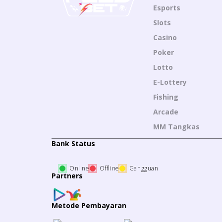
Tampilan website yang responsif dan mudah
Esports
Dapat diakses melalui desktop, tablet, dan 
Slots
Berbagai kategori permainan tersedia dalam
Sistem keamanan yang dirancang untuk mel
Casino
Layanan bantuan pelanggan yang tersedia s
Proses navigasi yang cepat dan sederhana.
Poker
Lotto
Kategori Permainan yang 
E-Lottery
FEEDBET menyediakan berbagai pilihan permainan yang dapat 
Fishing
bermain yang sesuai dengan minat mereka.
Arcade
Sportsbook
MM Tangkas
Kategori olahraga menghadirkan berbagai pertandingan dari l
Bank Status
Esports
Online
Offline
Gangguan
Esports menjadi salah satu kategori yang terus berkembang. F
Partners
Slot Online
Metode Pembayaran
Slot online menjadi salah satu kategori permainan yang paling