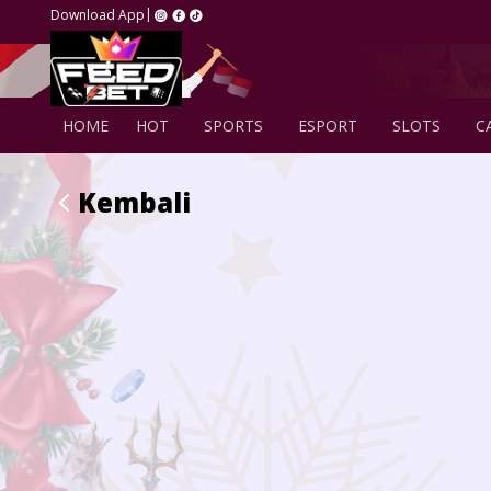
|
Download App
HOME
HOT
SPORTS
ESPORT
SLOTS
C
Kembali