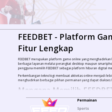
FEEDBET - Platform Ga
Fitur Lengkap
FEEDBET merupakan platform game online yang menghadirkan 
berbagai layanan melalui perangkat desktop maupun smartphon
pengguna memilih FEEDBET sebagai platform hiburan digital me
Perkembangan teknologi membuat aktivitas online menjadi leb
menghadirkan berbagai pilihan permainan yang dapat diakses
Mengapa Memilih FEEDBE
Dalam memilih platform game online, kenyamanan dan kemudah
Permainan
tersedia. Mulai dari proses registrasi yang sederhana hingg
Sports