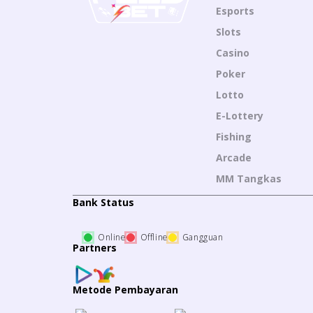
Tampilan website yang responsif dan mudah
Esports
Dapat diakses melalui desktop, tablet, dan 
Slots
Berbagai kategori permainan tersedia dalam
Sistem keamanan yang dirancang untuk mel
Casino
Layanan bantuan pelanggan yang tersedia s
Proses navigasi yang cepat dan sederhana.
Poker
Lotto
Kategori Permainan yang 
E-Lottery
FEEDBET menyediakan berbagai pilihan permainan yang dapat 
Fishing
bermain yang sesuai dengan minat mereka.
Arcade
Sportsbook
MM Tangkas
Kategori olahraga menghadirkan berbagai pertandingan dari l
Bank Status
Esports
Online
Offline
Gangguan
Esports menjadi salah satu kategori yang terus berkembang. F
Partners
Slot Online
Metode Pembayaran
Slot online menjadi salah satu kategori permainan yang paling