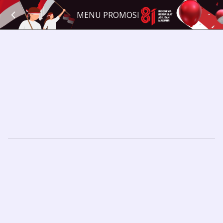
MENU PROMOSI