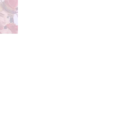
Berakhir