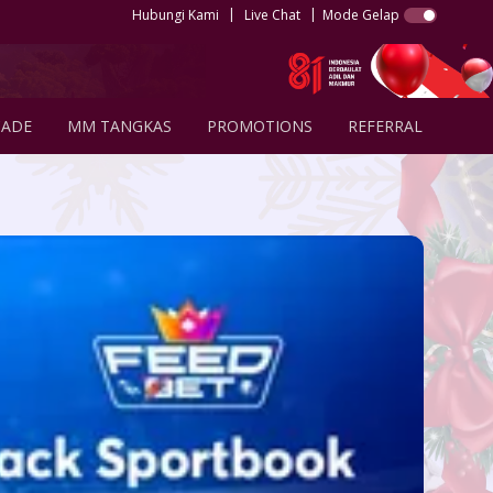
|
|
Hubungi Kami
Live Chat
Mode Gelap
CADE
MM TANGKAS
PROMOTIONS
REFERRAL