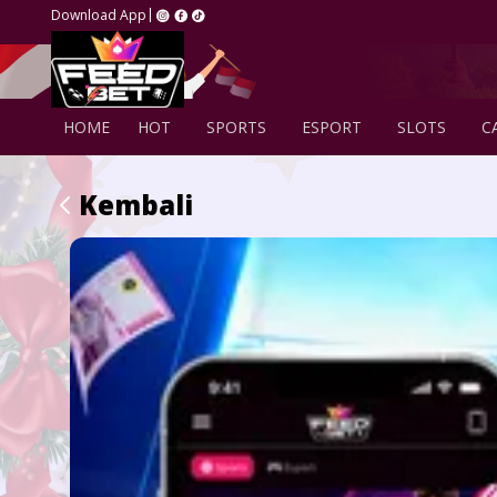
|
Download App
HOME
HOT
SPORTS
ESPORT
SLOTS
C
Kembali