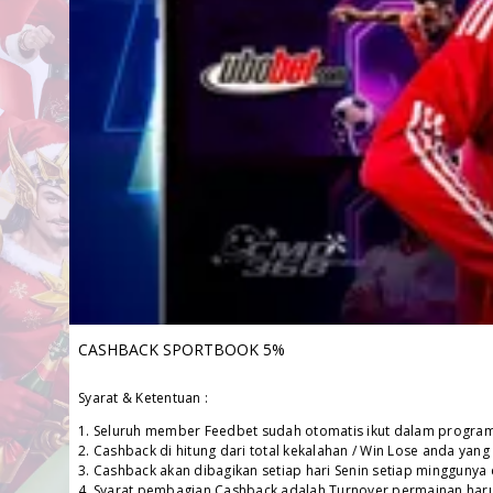
CASHBACK SPORTBOOK 5%
Syarat & Ketentuan :
1. Seluruh member Feedbet sudah otomatis ikut dalam program
2. Cashback di hitung dari total kekalahan / Win Lose anda ya
3. Cashback akan dibagikan setiap hari Senin setiap minggunya
4. Syarat pembagian Cashback adalah Turnover permainan harus