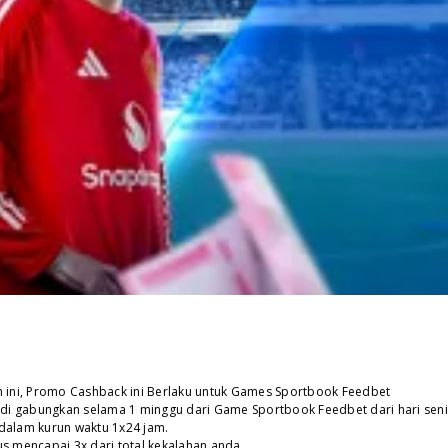
 ini, Promo Cashback ini Berlaku untuk Games Sportbook Feedbet
ng di gabungkan selama 1 minggu dari Game Sportbook Feedbet dari hari sen
 dalam kurun waktu 1x24 jam.
 mencapai 3x dari total kekalahan anda.