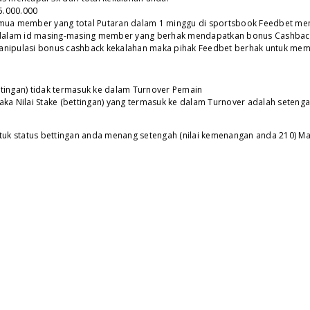
5.000.000
ua member yang total Putaran dalam 1 minggu di sportsbook Feedbet memil
e dalam id masing-masing member yang berhak mendapatkan bonus Cashbac
manipulasi bonus cashback kekalahan maka pihak Feedbet berhak untuk mem
ttingan) tidak termasuk ke dalam Turnover Pemain
aka Nilai Stake (bettingan) yang termasuk ke dalam Turnover adalah setengah
tuk status bettingan anda menang setengah (nilai kemenangan anda 210) Maka 