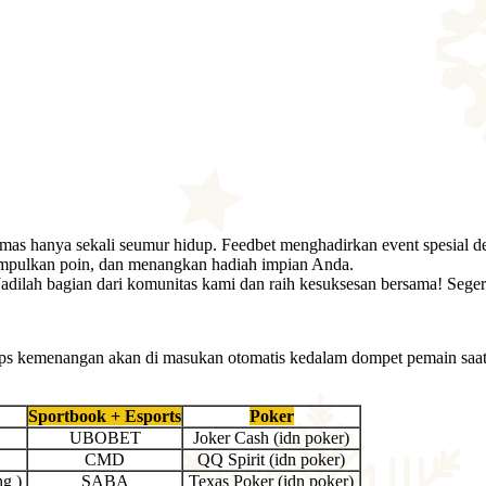
mas hanya sekali seumur hidup. Feedbet
menghadirkan event spesial den
umpulkan poin, dan menangkan hadiah impian Anda.
g. Jadilah bagian dari komunitas kami dan raih kesuksesan bersama! Se
s kemenangan akan di masukan otomatis kedalam dompet pemain saat qu
Sportbook + Esports
Poker
UBOBET
Joker Cash (idn poker)
CMD
QQ Spirit (idn poker)
ng )
SABA
Texas Poker (idn poker)