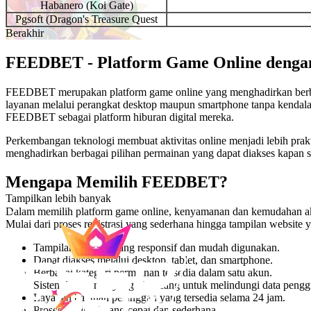
Habanero (Koi Gate)
Pgsoft (Dragon's Treasure Quest
Berakhir
FEEDBET - Platform Game Online dengan
FEEDBET merupakan platform game online yang menghadirkan berbag
layanan melalui perangkat desktop maupun smartphone tanpa kendala
FEEDBET sebagai platform hiburan digital mereka.
Perkembangan teknologi membuat aktivitas online menjadi lebih pr
menghadirkan berbagai pilihan permainan yang dapat diakses kapan 
Mengapa Memilih FEEDBET?
Tampilkan lebih banyak
Dalam memilih platform game online, kenyamanan dan kemudahan aks
Mulai dari proses registrasi yang sederhana hingga tampilan websi
Tampilan website yang responsif dan mudah digunakan.
Dapat diakses melalui desktop, tablet, dan smartphone.
Berbagai kategori permainan tersedia dalam satu akun.
Sistem keamanan yang dirancang untuk melindungi data pengg
Layanan bantuan pelanggan yang tersedia selama 24 jam.
Proses navigasi yang cepat dan sederhana.