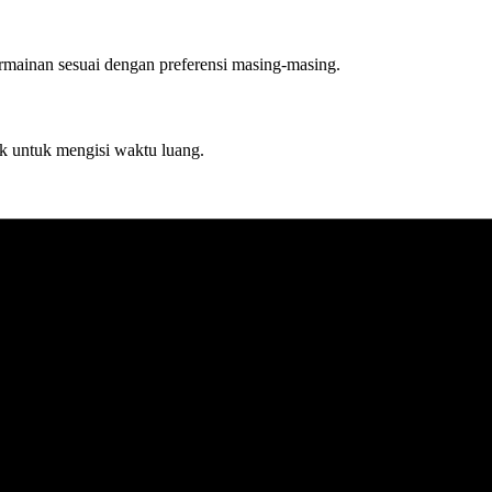
mainan sesuai dengan preferensi masing-masing.
k untuk mengisi waktu luang.
ponsif sehingga tampilan dapat menyesuaikan ukuran layar pengguna
l ini memungkinkan pengguna untuk mengakses platform kapan saja
dungi data pengguna selama menggunakan layanan yang tersedia.
tform dengan lebih nyaman.