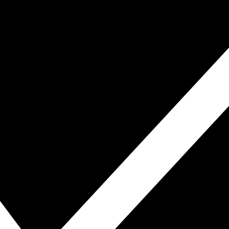
a membutuhkan informasi mengenai akun, fitur platform, maupun
juk yang tersedia pada halaman pendaftaran.