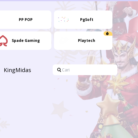
PP POP
PgSoft
Spade Gaming
Playtech
KingMidas