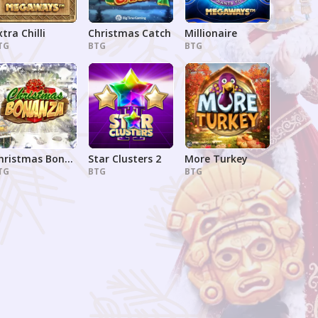
xtra Chilli
Christmas Catch
Millionaire
TG
BTG
BTG
Christmas Bonanza
Star Clusters 2
More Turkey
TG
BTG
BTG