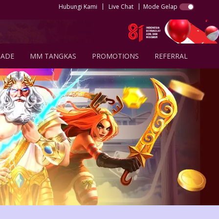
|
|
Hubungi Kami
Live Chat
Mode Gelap
CADE
MM TANGKAS
PROMOTIONS
REFERRAL