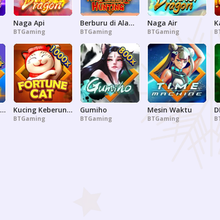
Naga Api
Berburu di Alam Liar
Naga Air
K
BTGaming
BTGaming
BTGaming
B
Akademi Pertarungan
Kucing Keberuntungan
Gumiho
Mesin Waktu
D
BTGaming
BTGaming
BTGaming
B