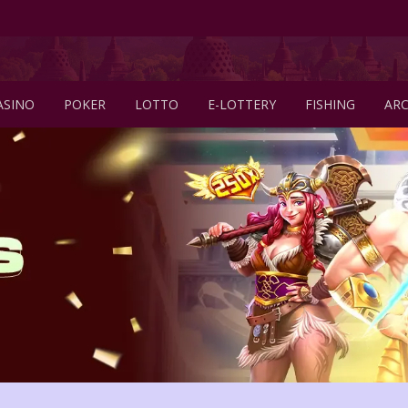
ASINO
POKER
LOTTO
E-LOTTERY
FISHING
AR