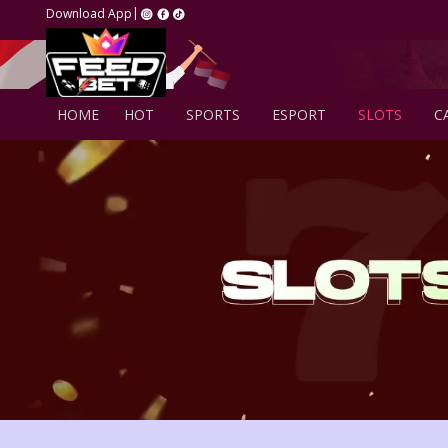
|
Download App
HOME
HOT
SPORTS
ESPORT
SLOTS
C