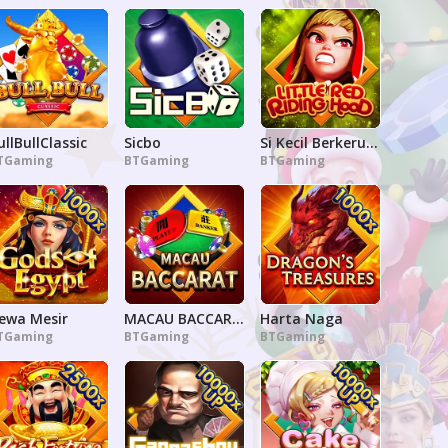
ullBullClassic
Sicbo
Si Kecil Berkerudung Mera
TGaming
BTGaming
BTGaming
ewa Mesir
MACAU BACCARAT
Harta Naga
TGaming
BTGaming
BTGaming